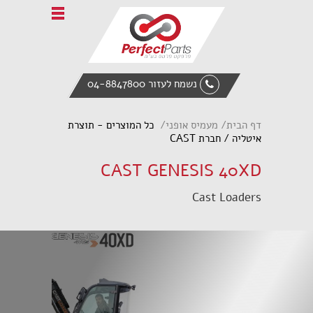
Home
אודות פרפקט פרטס
טרקטורים חקלאיים
נשמח לעזור 04-8847800
ציוד הנדסי
מעמיס אופני
דף הבית
מעמיס אופני
כל המוצרים - תוצרת
אביזרי קצה
איטליה / חברת CAST
חלקי חילוף
CAST GENESIS 40XD
צור קשר
Cast Loaders
English
Italiano