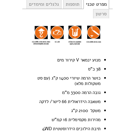
מפרט טכני
תוספות
גלגלים ומימדים
סרטון
מנוע ינמאר V קירור מים
38 כ"ס
כושר הרמה שיורי 1400 ק"ג (עם סט
משקולות מלא)
גובה הרמה 3300 מ"מ
משאבה הידראולית 66 ליטר/ לדקה
משקל 2100 ק"ג
מהירות מקסימלית 16 קמ"ש
תיבת הילוכים הידרוסטטית 4WD