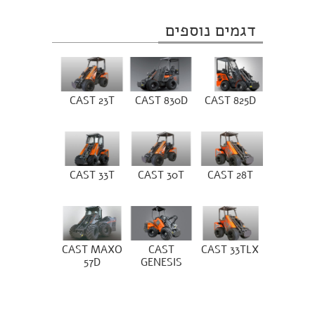
דגמים נוספים
CAST 23T
CAST 830D
CAST 825D
CAST 33T
CAST 30T
CAST 28T
CAST MAXO
CAST
CAST 33TLX
57D
GENESIS