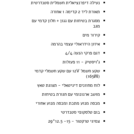
נעילה דיפרנציאלית חשמלית סטנדרטית
תאורת ליד 2 קדימה 1 אחורה
מסגרת בטיחות עם גגון + חלון קדמי עם
מגב
קירור מים
איזון הידראולי עצמי בהרמה
דגם פרקי הנעה 4/4
ג'ויסטיק - 11 פעולות
שקע חשמל 12V עם שקע חשמלי קדמי
(165W)
לוח מחוונים דיגיטאלי - תצוגת טאץ
מושב ארגונומי עם חגורת בטיחות
מכסה מנוע מתכת ומכסה מנוע אחורי
בום טלסקופי סטנדרטי
צמיגי טרקטור - 15- 12.5*29