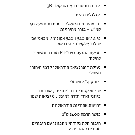
4 בוכנות טורבו אינטרקולר 3B
4 גלגלים זהיים
מד מהירות דגיטאלי - מהירות נסיעה 40
קמ"ש + בורר מהירויות
פי.טי.או 540 ו 540 אקונומי, מכאני עם
שילוב אלקטרוני הידראולי
מניעת התנעה כש PTO מחובר ומשולב
להילוך
נעילת דיפרנציאל הידראולי קדמי ואחורי
חשמלי
ניתוק 4*4 חשמלי
שני סלקטורים דו כיווניים , אחד חד
כיווני ואחד חזרה למיכל , 6 יציאות שמן
זרועות אחוריות הידראוליות
כושר הרמה 2400 ק"ג
חיבור תלת נקודתי מתכוונן עם חיבורים
מהירים קטגוריה 2