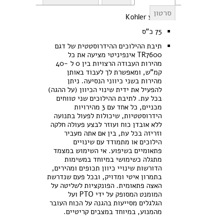
סרטון
מנוע Kohler
75 כ"ס
תיבת ההילוכים ההידרוסטטית של דגם
TR7600 אינפיניטי מציעה את כל
מהירות העבודה הרצויות בין 0 ל -40
קמ"ש, ומאפשרת לך לעבוד באותן
מהירות בשני כיווני הנסיעה. ניתן
להפעיל את ידית שינוי הכיוון (על ההגה)
בכל עת. לתיבת ההילוכים שני טווחים
מכניים, כל אחד עם 3 מהירויות
הידרוסטטיות, שיכולות לפעול בתנועה
ללא אובדן כוח ועוזר לבצע פעולה חלקה
וזריזה בכל עת, בין אם אתה מעביר
הילוכים או מתמודד עם שינויים
פתאומיים בשיפוע. אי השימוש במצמד
מתגלה כשימושי במיוחד במשימות
הדורשות שינויי כיוון תכופים ומהירים,
בתמרון איטי ומדויק, ובכל פעם שנדרשת
האצה פתאומית. הפונקציות לשליטה על
המומנט המסופק על ידי PTO ועל
הגלגלים מסייעות בהגנה על הכוח העובר
מהמנוע, במיוחד במצבים קריטיים.