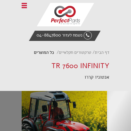
Home
אודות פרפקט פרטס
טרקטורים חקלאיים
נשמח לעזור 04-8847800
ציוד הנדסי
מעמיס אופני
דף הבית
טרקטורים חקלאיים
כל המוצרים
אביזרי קצה
TR 7600 INFINITY
חלקי חילוף
אנטוניו קררו
צור קשר
English
Italiano