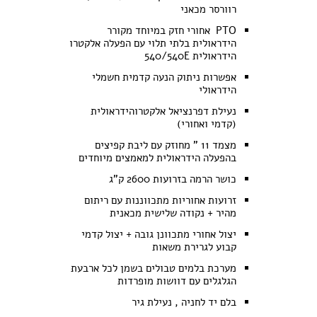
רוורסר מכאני
PTO אחורי חזק במיוחד מקורר
הידראולית בלתי תלוי עם הפעלה אלקטרו
הידראולית 540/540E
אפשרות ניתוק הנעה קדמית חשמלי
הידראולי
נעילת דפרנציאל אלקטרוהידראולית
(קדמי ואחורי)
מצמד 11 " מחוזק עם ליבת קפיצים
בהפעלה הידראולית למאמצים מיוחדים
כושר הרמה בזרועות 2600 ק"ג
זרועות אחוריות מתכווננות עם ריתום
מהיר + נקודה שלישית מכאנית
יצול אחורי מתכוונן גובה + יצול קדמי
קבוע לגרירת משאות
מערכת בלמים טבולים בשמן לכל ארבעת
הגלגלים עם דוושות מופרדות
בלם יד לחניה , נעילת גיר