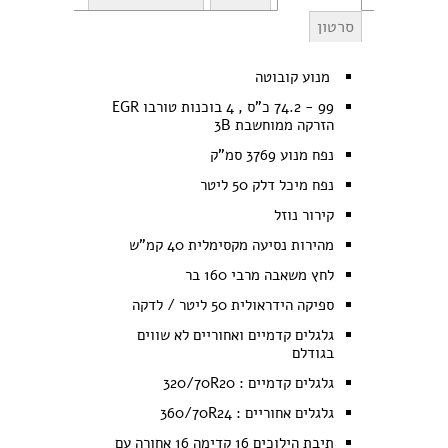
סרטון
מנוע קובוטה
99 - 74.2 כ"ס , 4 בוכנות טורבו EGR
הזרקה ממוחשבת 3B
נפח מנוע 3769 סמ"ק
נפח מיכל דלק 50 ליטר
קירור נוזל
מהירות נסיעה מקסימלית 40 קמ"ש
לחץ משאבה מרבי 160 בר
ספיקה הידראולית 50 ליטר / לדקה
גלגלים קדמיים ואחוריים לא שווים
בגודלם
גלגלים קדמיים : 320/70R20
גלגלים אחוריים : 360/70R24
תיבת הילוכים 16 קדימה 16 אחורה עם