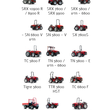
SRX 10900 R
SRX 7800 /
SRX 5800 /
6800 - חדש
SRX 9900
/ 8900 R
SN 6800 V -
SN 5800 - V
SX 7800S
חדש
TC 5800 F
TN 5800 /
TN 5800 - E
6800 - חדש
Tigre 3800
TTR 3800
TC 6800 F
HST