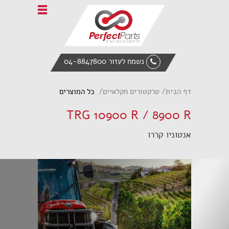
Home
אודות פרפקט פרטס
טרקטורים חקלאיים
נשמח לעזור 04-8847800
ציוד הנדסי
מעמיס אופני
דף הבית
טרקטורים חקלאיים
כל המוצרים
אביזרי קצה
TRG 10900 R / 8900 R
חלקי חילוף
אנטוניו קררו
צור קשר
English
Italiano