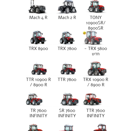
Mach 4 R
Mach 2 R
TONY
10900SR/
8900SR
TRX 8900
TRX 7800
TRX 5800 -
חדש
TTR 10900 R
TTR 7800
TRX 10900 R
/ 8900 R
/ 8900 R
TR 7600
SR 7600
TTR 7600
INFINITY
INFINITY
INFINITY