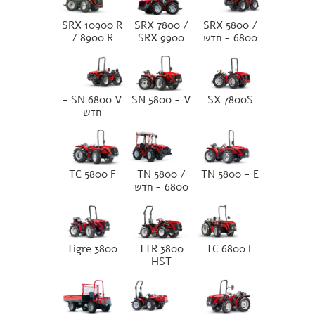
SRX 10900 R
SRX 7800 /
SRX 5800 /
6800 - חדש
SRX 9900
/ 8900 R
SN 6800 V -
SN 5800 - V
SX 7800S
חדש
TC 5800 F
TN 5800 /
TN 5800 - E
6800 - חדש
Tigre 3800
TTR 3800
TC 6800 F
HST