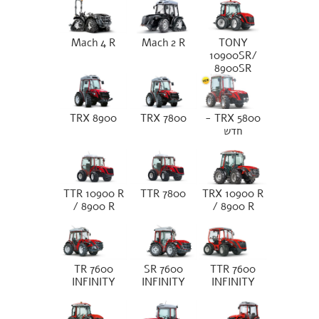
Mach 4 R
Mach 2 R
TONY
10900SR/
8900SR
TRX 8900
TRX 7800
TRX 5800 -
חדש
TTR 10900 R
TTR 7800
TRX 10900 R
/ 8900 R
/ 8900 R
TR 7600
SR 7600
TTR 7600
INFINITY
INFINITY
INFINITY