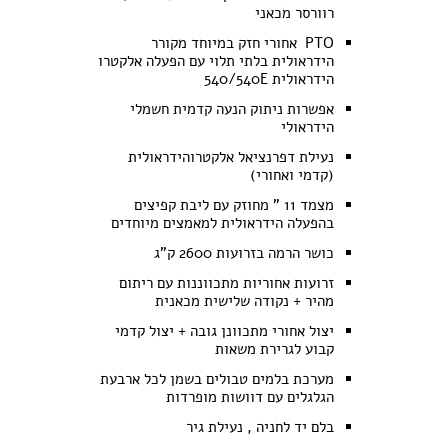
רוורסר מכאני
PTO אחורי חזק במיוחד מקורר
הידראולית בלתי תלוי עם הפעלה אלקטרו
הידראולית 540/540E
אפשרות ניתוק הנעה קדמית חשמלי
הידראולי
נעילת דפרנציאל אלקטרוהידראולית
(קדמי ואחורי)
מצמד 11 " מחוזק עם ליבת קפיצים
בהפעלה הידראולית למאמצים מיוחדים
כושר הרמה בזרועות 2600 ק"ג
זרועות אחוריות מתכווננות עם ריתום
מהיר + נקודה שלישית מכאנית
יצול אחורי מתכוונן גובה + יצול קדמי
קבוע לגרירת משאות
מערכת בלמים טבולים בשמן לכל ארבעת
הגלגלים עם דוושות מופרדות
בלם יד לחניה , נעילת גיר