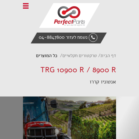
Home
אודות פרפקט פרטס
טרקטורים חקלאיים
נשמח לעזור 04-8847800
ציוד הנדסי
מעמיס אופני
דף הבית
טרקטורים חקלאיים
כל המוצרים
אביזרי קצה
TRG 10900 R / 8900 R
חלקי חילוף
אנטוניו קררו
צור קשר
English
Italiano