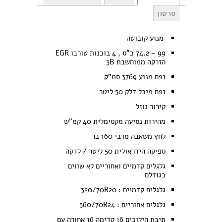
סרטון
מנוע קובוטה
99 - 74.2 כ"ס , 4 בוכנות טורבו EGR
הזרקה ממוחשבת 3B
נפח מנוע 3769 סמ"ק
נפח מיכל דלק 50 ליטר
קירור נוזל
מהירות נסיעה מקסימלית 40 קמ"ש
לחץ משאבה מרבי 160 בר
ספיקה הידראולית 50 ליטר / לדקה
גלגלים קדמיים ואחוריים לא שווים
בגודלם
גלגלים קדמיים : 320/70R20
גלגלים אחוריים : 360/70R24
תיבת הילוכים 16 קדימה 16 אחורה עם