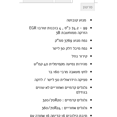
סרטון
מנוע קובוטה
99 - 74.2 כ"ס , 4 בוכנות טורבו EGR
הזרקה ממוחשבת 3B
נפח מנוע 3769 סמ"ק
נפח מיכל דלק 50 ליטר
קירור נוזל
מהירות נסיעה מקסימלית 40 קמ"ש
לחץ משאבה מרבי 160 בר
ספיקה הידראולית 50 ליטר / לדקה
גלגלים קדמיים ואחוריים לא שווים
בגודלם
גלגלים קדמיים : 320/70R20
גלגלים אחוריים : 360/70R24
תיבת הילוכים 16 קדימה 16 אחורה עם