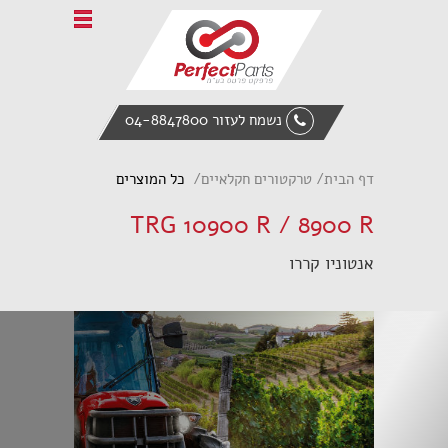
Home
אודות פרפקט פרטס
טרקטורים חקלאיים
נשמח לעזור 04-8847800
ציוד הנדסי
מעמיס אופני
דף הבית
טרקטורים חקלאיים
כל המוצרים
אביזרי קצה
TRG 10900 R / 8900 R
חלקי חילוף
אנטוניו קררו
צור קשר
English
Italiano