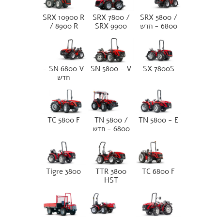
SRX 10900 R
SRX 7800 /
SRX 5800 /
6800 - חדש
SRX 9900
/ 8900 R
SN 6800 V -
SN 5800 - V
SX 7800S
חדש
TC 5800 F
TN 5800 /
TN 5800 - E
6800 - חדש
Tigre 3800
TTR 3800
TC 6800 F
HST