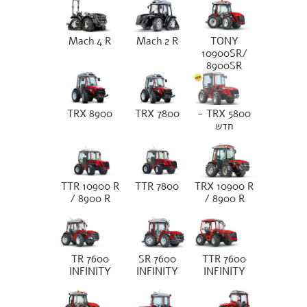
Mach 4 R
Mach 2 R
TONY
10900SR/
8900SR
TRX 8900
TRX 7800
TRX 5800 -
חדש
TTR 10900 R
TTR 7800
TRX 10900 R
/ 8900 R
/ 8900 R
TR 7600
SR 7600
TTR 7600
INFINITY
INFINITY
INFINITY