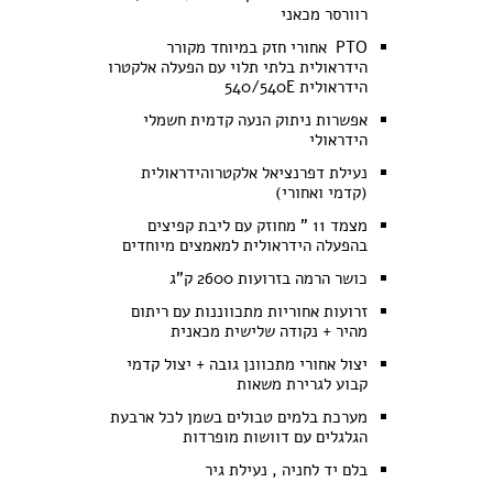
רוורסר מכאני
PTO אחורי חזק במיוחד מקורר
הידראולית בלתי תלוי עם הפעלה אלקטרו
הידראולית 540/540E
אפשרות ניתוק הנעה קדמית חשמלי
הידראולי
נעילת דפרנציאל אלקטרוהידראולית
(קדמי ואחורי)
מצמד 11 " מחוזק עם ליבת קפיצים
בהפעלה הידראולית למאמצים מיוחדים
כושר הרמה בזרועות 2600 ק"ג
זרועות אחוריות מתכווננות עם ריתום
מהיר + נקודה שלישית מכאנית
יצול אחורי מתכוונן גובה + יצול קדמי
קבוע לגרירת משאות
מערכת בלמים טבולים בשמן לכל ארבעת
הגלגלים עם דוושות מופרדות
בלם יד לחניה , נעילת גיר