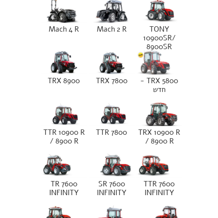
Mach 4 R
Mach 2 R
TONY
10900SR/
8900SR
TRX 8900
TRX 7800
TRX 5800 -
חדש
TTR 10900 R
TTR 7800
TRX 10900 R
/ 8900 R
/ 8900 R
TR 7600
SR 7600
TTR 7600
INFINITY
INFINITY
INFINITY