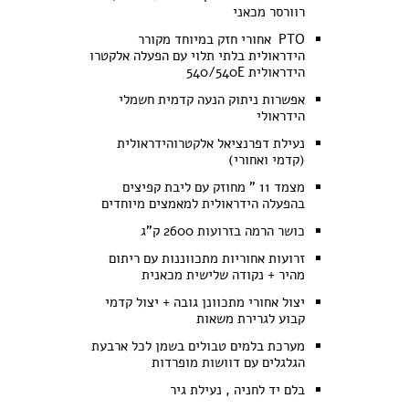
רוורסר מכאני
PTO אחורי חזק במיוחד מקורר
הידראולית בלתי תלוי עם הפעלה אלקטרו
הידראולית 540/540E
אפשרות ניתוק הנעה קדמית חשמלי
הידראולי
נעילת דפרנציאל אלקטרוהידראולית
(קדמי ואחורי)
מצמד 11 " מחוזק עם ליבת קפיצים
בהפעלה הידראולית למאמצים מיוחדים
כושר הרמה בזרועות 2600 ק"ג
זרועות אחוריות מתכווננות עם ריתום
מהיר + נקודה שלישית מכאנית
יצול אחורי מתכוונן גובה + יצול קדמי
קבוע לגרירת משאות
מערכת בלמים טבולים בשמן לכל ארבעת
הגלגלים עם דוושות מופרדות
בלם יד לחניה , נעילת גיר