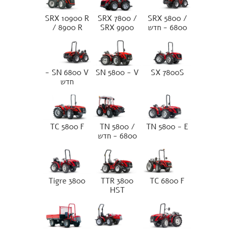
SRX 10900 R
SRX 7800 /
SRX 5800 /
6800 - חדש
SRX 9900
/ 8900 R
SN 6800 V -
SN 5800 - V
SX 7800S
חדש
TC 5800 F
TN 5800 /
TN 5800 - E
6800 - חדש
Tigre 3800
TTR 3800
TC 6800 F
HST