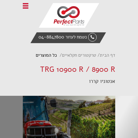
Home
אודות פרפקט פרטס
טרקטורים חקלאיים
נשמח לעזור 04-8847800
ציוד הנדסי
מעמיס אופני
דף הבית
טרקטורים חקלאיים
כל המוצרים
אביזרי קצה
TRG 10900 R / 8900 R
חלקי חילוף
אנטוניו קררו
צור קשר
English
Italiano