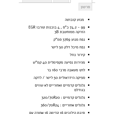
סרטון
מנוע קובוטה
99 - 74.2 כ"ס , 4 בוכנות טורבו EGR
הזרקה ממוחשבת 3B
נפח מנוע 3769 סמ"ק
נפח מיכל דלק 50 ליטר
קירור נוזל
מהירות נסיעה מקסימלית 40 קמ"ש
לחץ משאבה מרבי 160 בר
ספיקה הידראולית 50 ליטר / לדקה
גלגלים קדמיים ואחוריים לא שווים
בגודלם
גלגלים קדמיים : 320/70R20
גלגלים אחוריים : 360/70R24
תיבת הילוכים 16 קדימה 16 אחורה עם