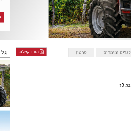
ש
גלר
הורד קטלוג
לגלים ומימדים
סרטון