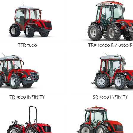
TTR 7800
TRX 10900 R / 8900 R
TR 7600 INFINITY
SR 7600 INFINITY