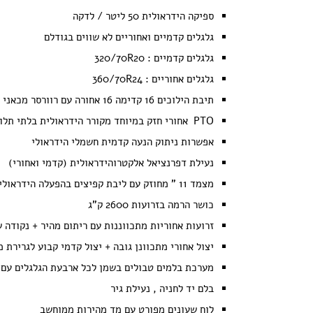
ספיקה הידראולית 50 ליטר / לדקה
גלגלים קדמיים ואחוריים לא שווים בגודלם
גלגלים קדמיים : 320/70R20
גלגלים אחוריים : 360/70R24
תיבת הילוכים 16 קדימה 16 אחורה עם רוורסר מכאני
PTO אחורי חזק במיוחד מקורר הידראולית בלתי תלוי עם הפעלה אלקטרו הידראולית 540/540E
אפשרות ניתוק הנעה קדמית חשמלי הידראולי
נעילת דפרנציאל אלקטרוהידראולית (קדמי ואחורי)
מצמד 11 " מחוזק עם ליבת קפיצים בהפעלה הידראולית למאמצים מיוחדים
כושר הרמה בזרועות 2600 ק"ג
זרועות אחוריות מתכווננות עם ריתום מהיר + נקודה 
יצול אחורי מתכוונן גובה + יצול קדמי קבוע לגרירת 
מערכת בלמים טבולים בשמן לכל ארבעת הגלגלים עם 
בלם יד לחניה , נעילת גיר
לוח שעונים מפורט עם מד מהירות ממוחשב