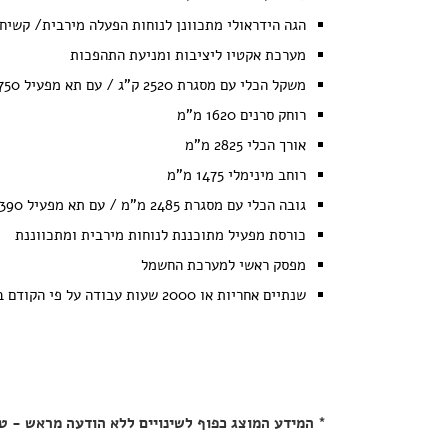
הגה הידראולי מתכוונן לנוחות הפעלה מירבית/ קשיח
מערכת אקטיו ליציבות ומניעת התהפכות
משקל הכלי עם מסגרת 2520 ק"ג / עם תא מפעיל 2750 ק"ג
רוחק סרנים 1620 מ"מ
אורך הכלי 2825 מ"מ
רוחב מינימלי 1475 מ"מ
גובה הכלי עם מסגרת 2485 מ"מ / עם תא מפעיל 2390 מ"מ
כורסת מפעיל מתוכננת לנוחות מירבית ומתכווננת
מפסק ראשי למערכת החשמל
שנתיים אחריות או 2000 שעות עבודה על פי הקודם ביניהם עם אפשרות להרחבה לשנתיים נוספות
* המידע המוצג כפוף לשינויים ללא הודעה מראש - ט