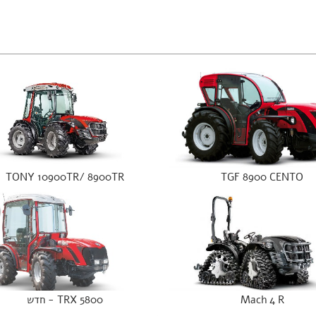
TONY 10900TR/ 8900TR
TGF 8900 CENTO
Mach 4 R
TRX 5800 - חדש