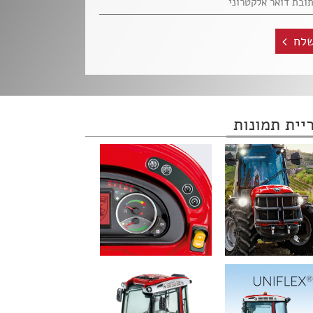
לח
יית תמונות