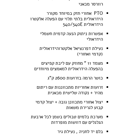
רוורסר מכאני
PTO אחורי חזק במיוחד מקורר
הידראולית בלתי תלוי עם הפעלה אלקטרו
הידראולית 540/540E
אפשרות ניתוק הנעה קדמית חשמלי
הידראולי
נעילת דפרנציאל אלקטרוהידראולית
(קדמי ואחורי)
מצמד 11 " מחוזק עם ליבת קפיצים
בהפעלה הידראולית למאמצים מיוחדים
כושר הרמה בזרועות 2600 ק"ג
זרועות אחוריות מתכווננות עם ריתום
מהיר + נקודה שלישית מכאנית
יצול אחורי מתכוונן גובה + יצול קדמי
קבוע לגרירת משאות
מערכת בלמים טבולים בשמן לכל ארבעת
הגלגלים עם דוושות מופרדות
בלם יד לחניה , נעילת גיר