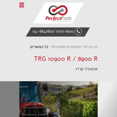
Home
אודות פרפקט פרטס
טרקטורים חקלאיים
נשמח לעזור 04-8847800
ציוד הנדסי
מעמיס אופני
דף הבית
טרקטורים חקלאיים
כל המוצרים
אביזרי קצה
TRG 10900 R / 8900 R
חלקי חילוף
אנטוניו קררו
צור קשר
English
Italiano