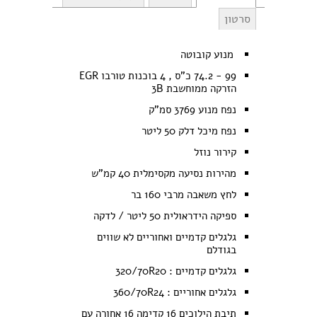
סרטון
מנוע קובוטה
99 - 74.2 כ"ס , 4 בוכנות טורבו EGR
הזרקה ממוחשבת 3B
נפח מנוע 3769 סמ"ק
נפח מיכל דלק 50 ליטר
קירור נוזל
מהירות נסיעה מקסימלית 40 קמ"ש
לחץ משאבה מרבי 160 בר
ספיקה הידראולית 50 ליטר / לדקה
גלגלים קדמיים ואחוריים לא שווים
בגודלם
גלגלים קדמיים : 320/70R20
גלגלים אחוריים : 360/70R24
תיבת הילוכים 16 קדימה 16 אחורה עם