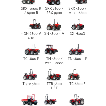
SRX 10900 R
SRX 7800 /
SRX 5800 /
6800 - חדש
SRX 9900
/ 8900 R
SN 6800 V -
SN 5800 - V
SX 7800S
חדש
TC 5800 F
TN 5800 /
TN 5800 - E
6800 - חדש
Tigre 3800
TTR 3800
TC 6800 F
HST