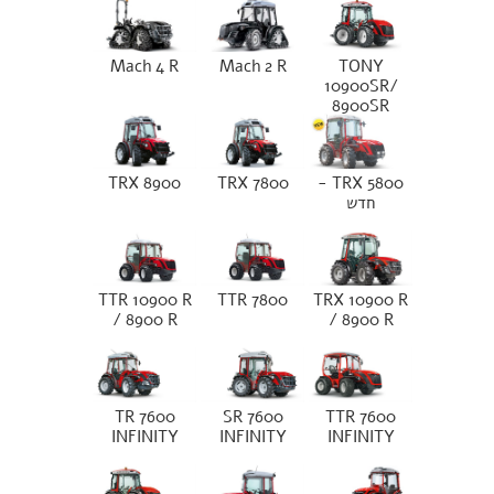
Mach 4 R
Mach 2 R
TONY
10900SR/
8900SR
TRX 8900
TRX 7800
TRX 5800 -
חדש
TTR 10900 R
TTR 7800
TRX 10900 R
/ 8900 R
/ 8900 R
TR 7600
SR 7600
TTR 7600
INFINITY
INFINITY
INFINITY