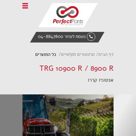
Home
אודות פרפקט פרטס
טרקטורים חקלאיים
נשמח לעזור 04-8847800
ציוד הנדסי
מעמיס אופני
דף הבית
טרקטורים חקלאיים
כל המוצרים
אביזרי קצה
TRG 10900 R / 8900 R
חלקי חילוף
אנטוניו קררו
צור קשר
English
Italiano