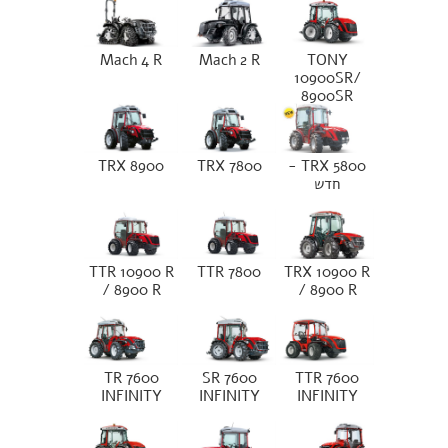
Mach 4 R
Mach 2 R
TONY
10900SR/
8900SR
TRX 8900
TRX 7800
TRX 5800 -
חדש
TTR 10900 R
TTR 7800
TRX 10900 R
/ 8900 R
/ 8900 R
TR 7600
SR 7600
TTR 7600
INFINITY
INFINITY
INFINITY