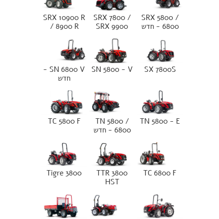
SRX 10900 R
SRX 7800 /
SRX 5800 /
6800 - חדש
SRX 9900
/ 8900 R
SN 6800 V -
SN 5800 - V
SX 7800S
חדש
TC 5800 F
TN 5800 /
TN 5800 - E
6800 - חדש
Tigre 3800
TTR 3800
TC 6800 F
HST