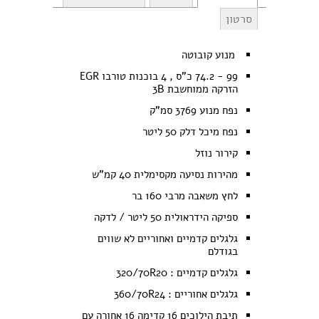
סרטון
מנוע קובוטה
99 - 74.2 כ"ס , 4 בוכנות טורבו EGR
הזרקה ממוחשבת 3B
נפח מנוע 3769 סמ"ק
נפח מיכל דלק 50 ליטר
קירור נוזל
מהירות נסיעה מקסימלית 40 קמ"ש
לחץ משאבה מרבי 160 בר
ספיקה הידראולית 50 ליטר / לדקה
גלגלים קדמיים ואחוריים לא שווים
בגודלם
גלגלים קדמיים : 320/70R20
גלגלים אחוריים : 360/70R24
תיבת הילוכים 16 קדימה 16 אחורה עם