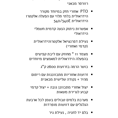
רוורסר מכאני
PTO אחורי חזק במיוחד מקורר
הידראולית בלתי תלוי עם הפעלה אלקטרו
הידראולית 540/540E
אפשרות ניתוק הנעה קדמית חשמלי
הידראולי
נעילת דפרנציאל אלקטרוהידראולית
(קדמי ואחורי)
מצמד 11 " מחוזק עם ליבת קפיצים
בהפעלה הידראולית למאמצים מיוחדים
כושר הרמה בזרועות 2600 ק"ג
זרועות אחוריות מתכווננות עם ריתום
מהיר + נקודה שלישית מכאנית
יצול אחורי מתכוונן גובה + יצול קדמי
קבוע לגרירת משאות
מערכת בלמים טבולים בשמן לכל ארבעת
הגלגלים עם דוושות מופרדות
בלם יד לחניה , נעילת גיר